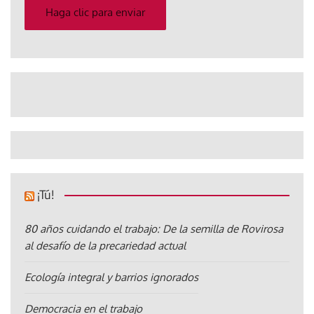
electrónico
Haga clic para enviar
¡Tú!
80 años cuidando el trabajo: De la semilla de Rovirosa
al desafío de la precariedad actual
Ecología integral y barrios ignorados
Democracia en el trabajo