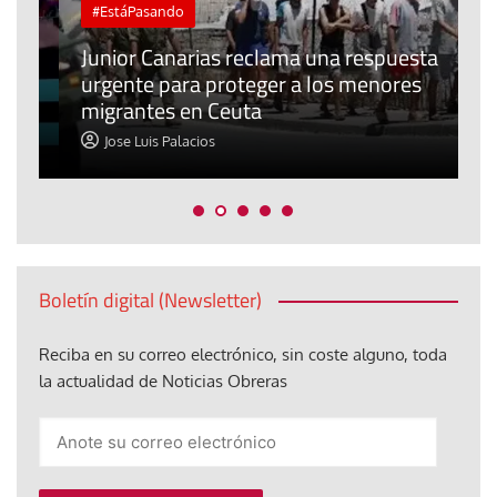
#EstáPasando
e
n
Junior Canarias reclama una respuesta
urgente para proteger a los menores
P
migrantes en Ceuta
y
Jose Luis Palacios
Boletín digital (Newsletter)
Reciba en su correo electrónico, sin coste alguno, toda
la actualidad de Noticias Obreras
Anote
su
correo