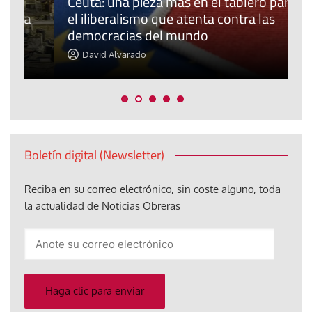
Ceuta: una pieza más en el tablero para
a
el iliberalismo que atenta contra las
democracias del mundo
La
David Alvarado
Boletín digital (Newsletter)
Reciba en su correo electrónico, sin coste alguno, toda
la actualidad de Noticias Obreras
Anote
su
correo
electrónico
Haga clic para enviar