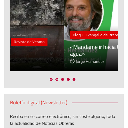
M
Blog El Evangelio del trabajo
A
«Mándame ir hacia ti andando sobre el
d
agua»
t
Jorge Hernández
Boletín digital (Newsletter)
Reciba en su correo electrónico, sin coste alguno, toda
la actualidad de Noticias Obreras