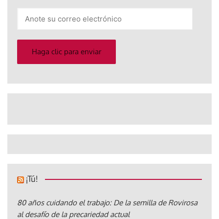
Anote
su
correo
electrónico
Haga clic para enviar
¡Tú!
80 años cuidando el trabajo: De la semilla de Rovirosa
al desafío de la precariedad actual