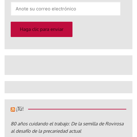
Anote
su
correo
electrónico
Haga clic para enviar
¡Tú!
80 años cuidando el trabajo: De la semilla de Rovirosa
al desafío de la precariedad actual