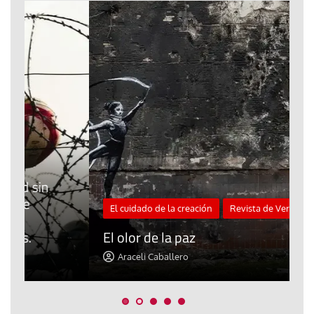
El cuidado de la creación
Revista de Verano
«
El olor de la paz
a
Araceli Caballero