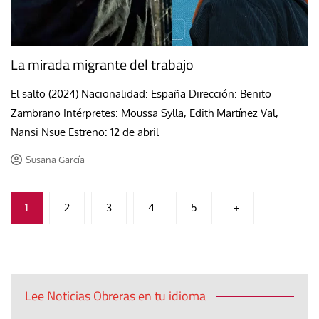
La mirada migrante del trabajo
El salto (2024) Nacionalidad: España Dirección: Benito
Zambrano Intérpretes: Moussa Sylla, Edith Martínez Val,
Nansi Nsue Estreno: 12 de abril
Susana García
Paginación
1
2
3
4
5
+
de
entradas
Lee Noticias Obreras en tu idioma