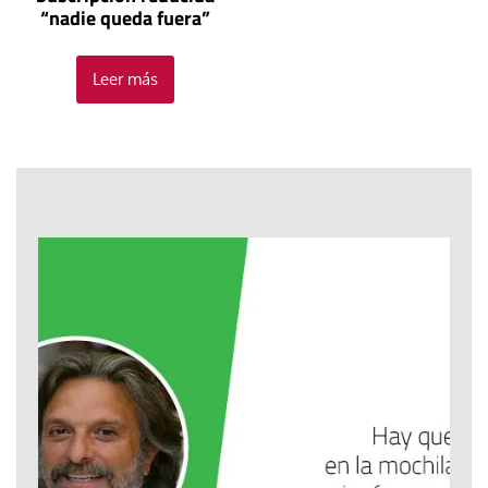
“nadie queda fuera”
Leer más