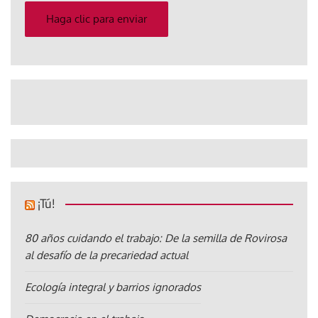
electrónico
Haga clic para enviar
¡Tú!
80 años cuidando el trabajo: De la semilla de Rovirosa
al desafío de la precariedad actual
Ecología integral y barrios ignorados