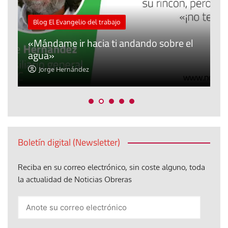
M
Blog El Evangelio del trabajo
A
«Mándame ir hacia ti andando sobre el
d
agua»
t
Jorge Hernández
Boletín digital (Newsletter)
Reciba en su correo electrónico, sin coste alguno, toda
la actualidad de Noticias Obreras
Anote
su
correo