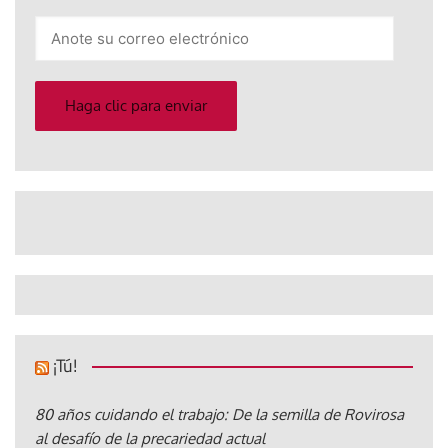
Anote
su
correo
electrónico
Haga clic para enviar
¡Tú!
80 años cuidando el trabajo: De la semilla de Rovirosa
al desafío de la precariedad actual