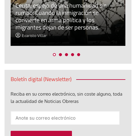
El cuidado de la creación
Revista de Verano
El olor de la paz
Araceli Caballero
Boletín digital (Newsletter)
Reciba en su correo electrónico, sin coste alguno, toda
la actualidad de Noticias Obreras
Anote
su
correo