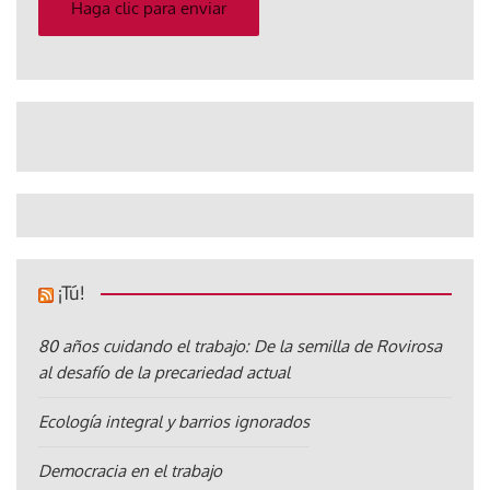
electrónico
Haga clic para enviar
¡Tú!
80 años cuidando el trabajo: De la semilla de Rovirosa
al desafío de la precariedad actual
Ecología integral y barrios ignorados
Democracia en el trabajo