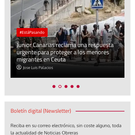
#EstáPasando
e
n
Junior Canarias reclama una respuesta
urgente para proteger a los menores
P
migrantes en Ceuta
y
Jose Luis Palacios
Boletín digital (Newsletter)
Reciba en su correo electrónico, sin coste alguno, toda
la actualidad de Noticias Obreras