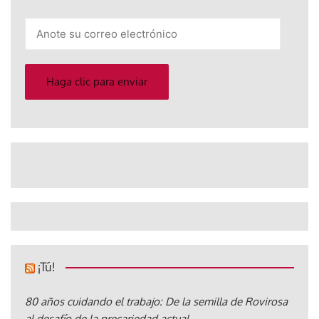
Anote
su
correo
electrónico
Haga clic para enviar
¡Tú!
80 años cuidando el trabajo: De la semilla de Rovirosa
al desafío de la precariedad actual