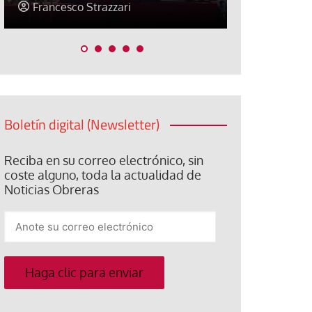
Jose Luis Palacios
Jose Luis P
Boletín digital (Newsletter)
Reciba en su correo electrónico, sin
coste alguno, toda la actualidad de
Noticias Obreras
Anote
su
correo
electrónico
Haga clic para enviar