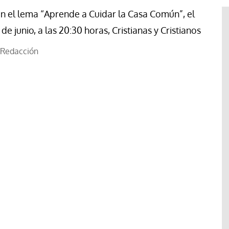
n el lema “Aprende a Cuidar la Casa Común”, el
 de junio, a las 20:30 horas, Cristianas y Cristianos
Redacción
acan la
#EstáPasando
 de la
ordinaria al
Enrique Angelelli, el obispo
pleo
asesinado hace 50 años