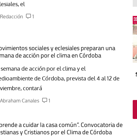
El atrio
Viñeta
lesiales, el
In memoriam
Tribuna
Redacción
1
Blog Sembrando sueños,
recogiendo humanidad
Blog Mensajes guardados
vimientos sociales y eclesiales preparan una
La columna
mana de acción por el clima en Córdoba
 semana de acción por el clima y el
dioambiente de Córdoba, prevista del 4 al 12 de
viembre, contará
Abraham Canales
1
prende a cuidar la casa común”. Convocatoria de
istianas y Cristianos por el Clima de Córdoba