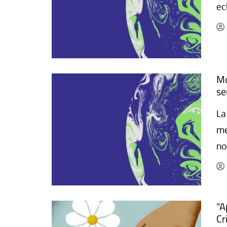
ec
La mundialización
Cine
El amor en el mundo
Dos minutos
Los empobrecidos por el
Aplicaciones
mundo
Música
Radio — Mundo obrero hoy
Mo
Poesía
se
Vidas precarias
Relato
La
me
no
“A
Cr