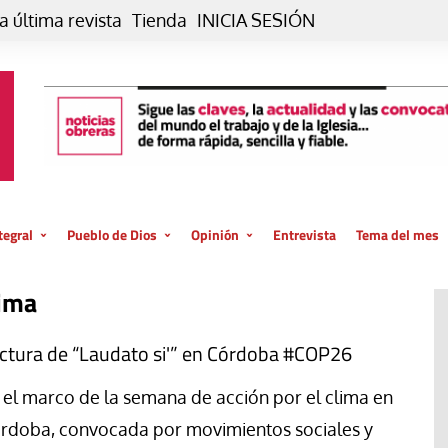
a última revista
Tienda
INICIA SESIÓN
tegral
Pueblo de Dios
Opinión
Entrevista
Tema del mes
liar, otro estilo
Iglesia
Editorial
lima
posible
La oración de cada día
Blog De paso…
 la creación
Vaticano
Blog Eutopía
ctura de “Laudato si'” en Córdoba #COP26
El termómetro
Blog El Evangelio del trabajo
 el marco de la semana de acción por el clima en
El Evangelio en tu vida
Blog Desde mi azotea
rdoba, convocada por movimientos sociales y