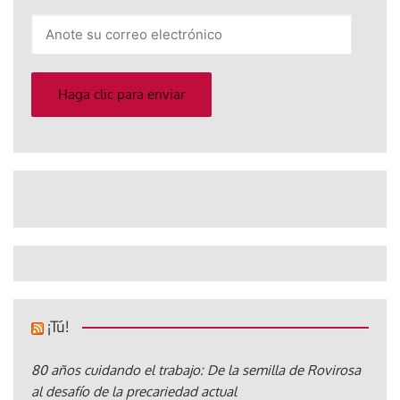
Anote
su
correo
electrónico
Haga clic para enviar
¡Tú!
80 años cuidando el trabajo: De la semilla de Rovirosa
al desafío de la precariedad actual