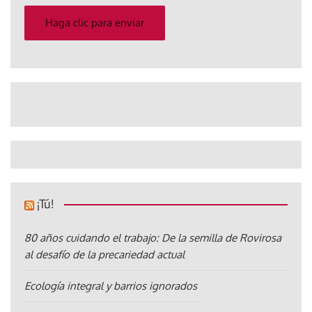
correo
electrónico
Haga clic para enviar
¡Tú!
80 años cuidando el trabajo: De la semilla de Rovirosa
al desafío de la precariedad actual
Ecología integral y barrios ignorados