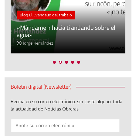
M
Blog El Evangelio del trabajo
A
«Mándame ir hacia ti andando sobre el
d
agua»
t
Jorge Hernández
Boletín digital (Newsletter)
Reciba en su correo electrónico, sin coste alguno, toda
la actualidad de Noticias Obreras
Anote
su