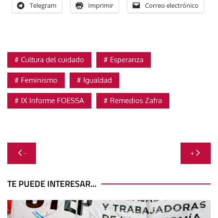
Telegram
Imprimir
Correo electrónico
Cultura del cuidado
Esperanza
Feminismo
Igualdad
IX Informe FOESSA
Remedios Zafra
Navegación
-
+
de
entradas
TE PUEDE INTERESAR...