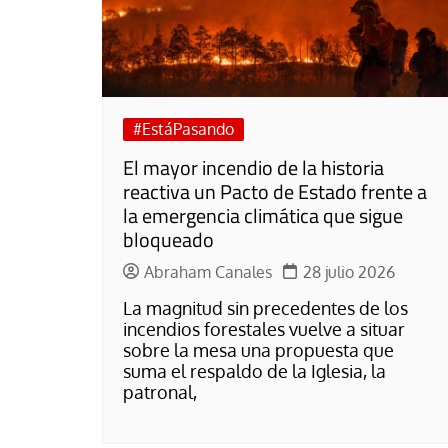
La mundialización
Cine
El amor en el mundo
Dos minutos
Los empobrecidos por el
Aplicaciones
mundo
Música
#EstáPasando
Radio — Mundo obrero hoy
El mayor incendio de la historia
Poesía
Vidas precarias
reactiva un Pacto de Estado frente a
Relato
la emergencia climática que sigue
bloqueado
Abraham Canales
28 julio 2026
La magnitud sin precedentes de los
incendios forestales vuelve a situar
sobre la mesa una propuesta que
suma el respaldo de la Iglesia, la
patronal,