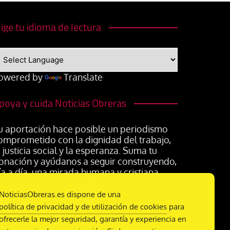
lige tu idioma de lectura
owered by
Translate
poya y cuida Noticias Obreras
u aportación hace posible un periodismo
omprometido con la dignidad del trabajo,
a justicia social y la esperanza. Suma tu
onación y ayúdanos a seguir construyendo,
ía a día, una mirada humana y cristiana
obre el mundo del trabajo
NoticiasObreras.es dispone de una
política de privacidad y de utilización de cookies
para
ofrecerle la mejor seguridad, garantía y experiencia en