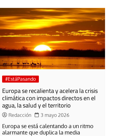
Jubileo de la Espera
Cuidar el trabajo cui
Sínodo sobre la sin
#EstáPasando
Europa se recalienta y acelera la crisis
climática con impactos directos en el
agua, la salud y el territorio
Redacción
3 mayo 2026
Europa se está calentando a un ritmo
alarmante que duplica la media