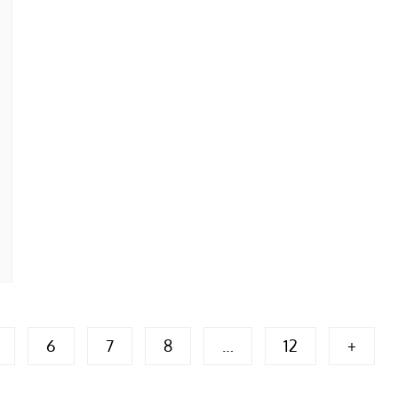
6
7
8
…
12
+