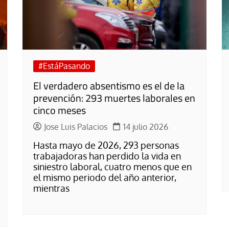
El atrio
Viñeta
In memoriam
Tribuna
Blog Sembrando sueños,
recogiendo humanidad
Blog Mensajes guardados
#EstáPasando
El verdadero absentismo es el de la
La columna
prevención: 293 muertes laborales en
cinco meses
Jose Luis Palacios
14 julio 2026
Hasta mayo de 2026, 293 personas
trabajadoras han perdido la vida en
siniestro laboral, cuatro menos que en
el mismo periodo del año anterior,
mientras