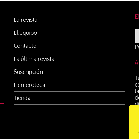
E
La revista
El equipo
Contacto
P
La última revista
A
Suscripción
T
c
Hemeroteca
l
d
Tienda
d
s