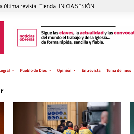
a última revista
Tienda
INICIA SESIÓN
tegral
Pueblo de Dios
Opinión
Entrevista
Tema del mes
liar, otro estilo
Iglesia
Editorial
or
posible
La oración de cada día
Blog De paso…
 la creación
Vaticano
Blog Eutopía
El termómetro
Blog El Evangelio del trabajo
El Evangelio en tu vida
Blog Desde mi azotea