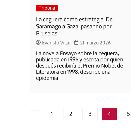
Tribuna
La ceguera como estrategia. De
Saramago a Gaza, pasando por
Bruselas
Evaristo Villar
21 marzo 2026
La novela Ensayo sobre la ceguera,
publicada en 1995 y escrita por quien
después recibiría el Premio Nobel de
Literatura en 1998, describe una
epidemia
Paginación
-
1
2
3
4
5
de
entradas