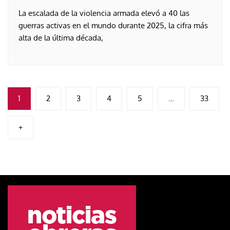
La escalada de la violencia armada elevó a 40 las
guerras activas en el mundo durante 2025, la cifra más
alta de la última década,
Paginación
1
2
3
4
5
…
33
de
+
entradas