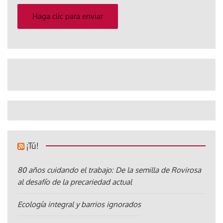
correo
electrónico
Haga clic para enviar
¡Tú!
80 años cuidando el trabajo: De la semilla de Rovirosa
al desafío de la precariedad actual
Ecología integral y barrios ignorados