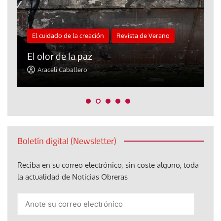
El cuidado de la creación
Revista de Verano
«
El olor de la paz
a
Araceli Caballero
Boletín digital (Newsletter)
Reciba en su correo electrónico, sin coste alguno, toda
la actualidad de Noticias Obreras
Anote
su