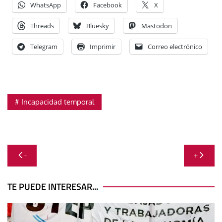
WhatsApp
Facebook
X
Threads
Bluesky
Mastodon
Telegram
Imprimir
Correo electrónico
Incapacidad temporal
Navegación
-
+
de
entradas
TE PUEDE INTERESAR...