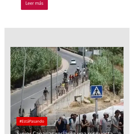
Leer más
#EstáPasando
e
n
Junior Canarias reclama una respuesta