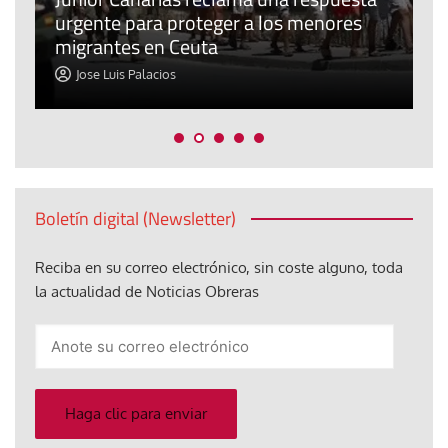
urgente para proteger a los menores
P
migrantes en Ceuta
y
Jose Luis Palacios
Boletín digital (Newsletter)
Reciba en su correo electrónico, sin coste alguno, toda
la actualidad de Noticias Obreras
Anote
su
correo
electrónico
Haga clic para enviar