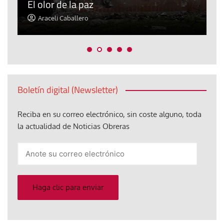
El olor de la paz
a
Araceli Caballero
Boletín digital (Newsletter)
Reciba en su correo electrónico, sin coste alguno, toda
la actualidad de Noticias Obreras
Anote
su
correo
electrónico
Haga clic para enviar