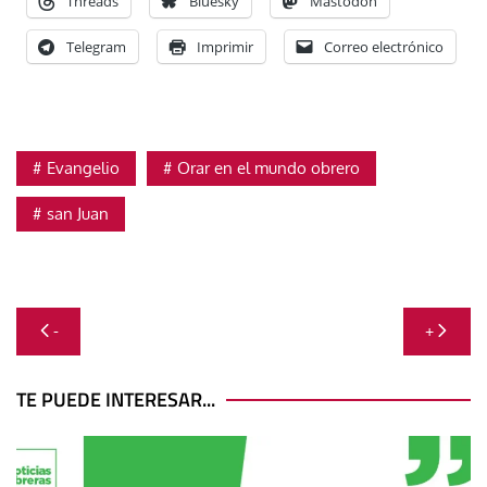
Threads
Bluesky
Mastodon
Telegram
Imprimir
Correo electrónico
Evangelio
Orar en el mundo obrero
san Juan
Navegación
-
+
de
entradas
TE PUEDE INTERESAR...