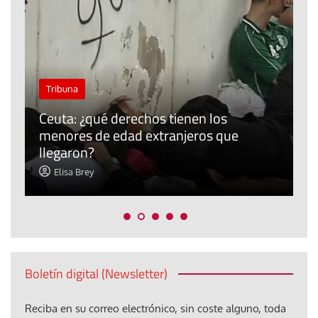
J
Tribuna
P
Ceuta: ¿qué derechos tienen los
E
menores de edad extranjeros que
m
llegaron?
c
Elisa Brey
Boletín digital (Newsletter)
Reciba en su correo electrónico, sin coste alguno, toda