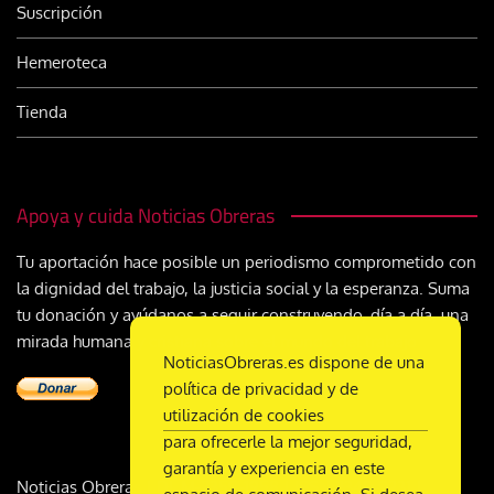
Suscripción
Hemeroteca
Tienda
Apoya y cuida Noticias Obreras
Tu aportación hace posible un periodismo comprometido con
la dignidad del trabajo, la justicia social y la esperanza. Suma
tu donación y ayúdanos a seguir construyendo, día a día, una
mirada humana y cristiana sobre el mundo del trabajo
NoticiasObreras.es dispone de una
política de privacidad y de
utilización de cookies
para ofrecerle la mejor seguridad,
garantía y experiencia en este
Noticias Obreras | DL M-2359-1958 | ISSN 2340-9231 |